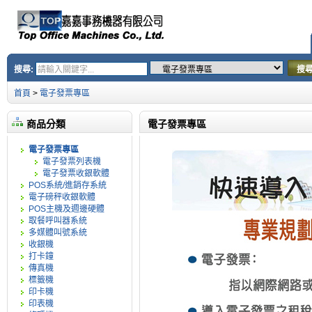
搜尋:
搜
首頁
>
電子發票專區
商品分類
電子發票專區
電子發票專區
電子發票列表機
電子發票收銀軟體
POS系統/進銷存系統
電子磅秤收銀軟體
POS主機及週邊硬體
取餐呼叫器系統
多媒體叫號系統
收銀機
打卡鐘
傳真機
標籤機
印卡機
印表機