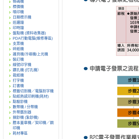
條碼機
標價機
噴印機
日期標示機
巡邏鐘
印時鐘
盤點機 (資料收集器)
PDA行動電腦(維修專區)
支票機
碎紙機
護貝機/冷裱機/上光機
裝訂機
線號印字機
鑽孔機 (打孔機）
裁紙機
打字機
訂書機
標籤切割機／電腦割字機
貼紙熱感印刷機(耗材)
點驗鈔機
數幣機 / 分幣機
外幣鑑別器
捆鈔機 (紮鈔機)
謄本蓋章機／契印機／鋼
印機
耗材專區