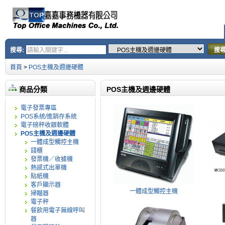
搜尋:
搜
首頁
>
POS主機及週邊硬體
商品分類
POS主機及週邊硬體
電子發票專區
POS系統/進銷存系統
電子磅秤收銀軟體
POS主機及週邊硬體
一體成型觸控主機
錢櫃
發票機／收據機
熱感式出單機
貼紙機
客戶顯示器
一體成型觸控主機
掃瞄器
電子秤
餐飲用電子無線呼叫
器