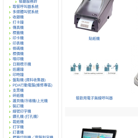
餐廳服務鈴
取餐呼叫器系統
多媒體叫號系統
收銀機
打卡鐘
傳真機
標籤機
印卡機
貼紙機
印表機
條碼機
標價機
噴印機
日期標示機
巡邏鐘
印時鐘
盤點機 (資料收集器)
PDA行動電腦(維修專區)
支票機
碎紙機
餐飲用電子無線呼叫器
護貝機/冷裱機/上光機
裝訂機
線號印字機
鑽孔機 (打孔機）
裁紙機
打字機
訂書機
標籤切割機／電腦割字機