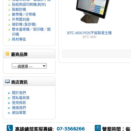
貼紙熱感印刷機(耗材)
點驗鈔機
數幣機 / 分幣機
外幣鑑別器
捆鈔機 (紮鈔機)
謄本蓋章機／契印機／鋼
BTC-i600 POS平板點餐主機
印機
BTC-i600
耗材專區
廠商品牌
商店資訊
關於我們
隱私權政策
使用條款
連絡我們
網站導覽
高雄總部客服專線:
營業時間：每