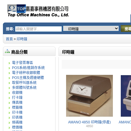
搜尋:
搜
首頁
>
印時鐘
商品分類
印時鐘
電子發票專區
POS系統/進銷存系統
電子磅秤收銀軟體
POS主機及週邊硬體
取餐呼叫器系統
多媒體叫號系統
收銀機
打卡鐘
傳真機
標籤機
印卡機
印表機
AMANO 4850 印時鐘(停產)
AMANO
條碼機
4850
標價機