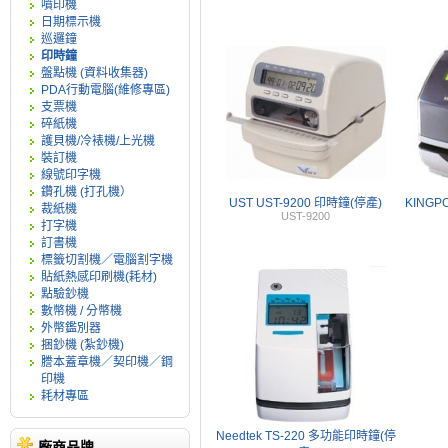
噴印機
日期標示機
巡邏鐘
印時鐘
盤點機 (資料收集器)
PDA行動電腦(維修專區)
支票機
碎紙機
護貝機/冷裱機/上光機
裝訂機
線號印字機
鑽孔機 (打孔機）
UST UST-9200 印時鐘(停產)
KINGPO
裁紙機
UST-9200
打字機
訂書機
標籤切割機／電腦割字機
貼紙熱感印刷機(耗材)
點驗鈔機
數幣機 / 分幣機
外幣鑑別器
捆鈔機 (紮鈔機)
謄本蓋章機／契印機／鋼
印機
耗材專區
Needtek TS-220 多功能印時鐘(停
廠商品牌