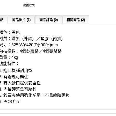
點圖放大
紹
商品圖片 (1)
商品評論 (0)
相關商品 (2)
顏色：黑色
材質：鐵製（外殼）／塑膠（內抽）
尺寸：325(W)*420(D)*90(H)mm
內抽格數：4個鈔票格／4個硬幣格
重量：4kg
功能特性：
1. 進口機種耐用型
2. 有鑰匙可鎖住
3. 有入鈔口提供安全性
4. 內抽硬幣盒可壓鈔
5. 鈔票夾使用強化塑膠，不易故障更換
6. POS介面