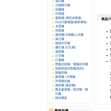
噴印機
日期標示機
巡邏鐘
印時鐘
盤點機 (資料收集器)
商品介
PDA行動電腦(維修專區)
支票機
碎紙機
護貝機/冷裱機/上光機
裝訂機
線號印字機
鑽孔機 (打孔機）
裁紙機
打字機
訂書機
標籤切割機／電腦割字機
貼紙熱感印刷機(耗材)
點驗鈔機
數幣機 / 分幣機
外幣鑑別器
捆鈔機 (紮鈔機)
謄本蓋章機／契印機／鋼
印機
耗材專區
廠商品牌