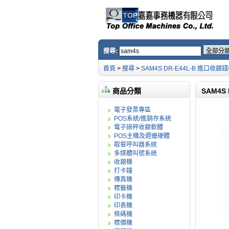
搜尋:
首頁
>
搜尋
>
SAM4S DR-E44L-B 進口收
商品分類
SAM4S
電子發票專區
POS系統/進銷存系統
電子磅秤收銀軟體
POS主機及週邊硬體
取餐呼叫器系統
多媒體叫號系統
收銀機
打卡鐘
傳真機
標籤機
印卡機
印表機
條碼機
標價機