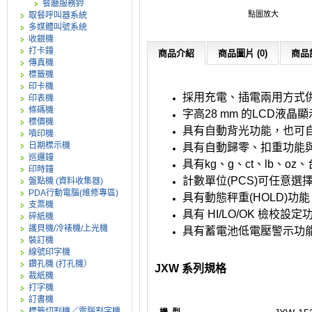
餐廳服務鈴
點圖放大
取餐呼叫器系統
多媒體叫號系統
收銀機
打卡鐘
商品介紹
商品圖片 (0)
商品評
傳真機
標籤機
印卡機
採用充電、插電兩用方式
印表機
條碼機
字高28 mm 的LCD液晶
標價機
具有自動背光功能，也可
噴印機
日期標示機
具有自動歸零、扣重功能
巡邏鐘
具有kg、g、ct、lb、
印時鐘
計數單位(PCS)可任意選
盤點機 (資料收集器)
PDA行動電腦(維修專區)
具有動態秤重(HOLD)功能
支票機
具有 HI/LO/OK 檢校設定
碎紙機
護貝機/冷裱機/上光機
具有蓄電池低電壓警示功
裝訂機
線號印字機
鑽孔機 (打孔機）
JXW 系列規格
裁紙機
打字機
訂書機
標籤切割機／電腦割字機