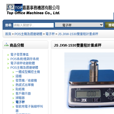
搜尋:
搜
首頁
>
POS主機及週邊硬體
>
電子秤
>
JS JXW-1530雙量程計重桌秤
商品分類
JS JXW-1530雙量程計重桌秤
電子發票專區
POS系統/進銷存系統
電子磅秤收銀軟體
POS主機及週邊硬體
一體成型觸控主機
錢櫃
發票機／收據機
熱感式出單機
貼紙機
客戶顯示器
掃瞄器
電子秤
餐飲用電子無線呼叫
器