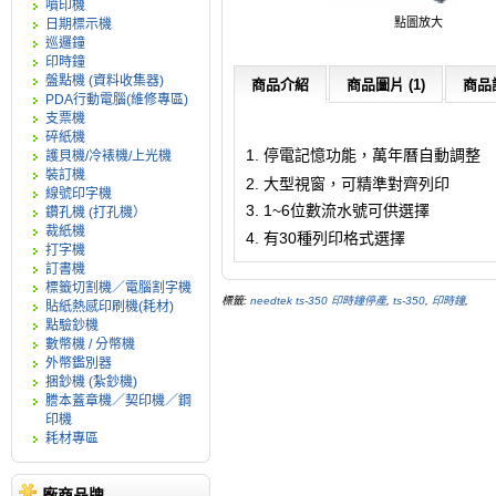
噴印機
點圖放大
日期標示機
巡邏鐘
印時鐘
盤點機 (資料收集器)
商品介紹
商品圖片 (1)
商品評
PDA行動電腦(維修專區)
支票機
碎紙機
1. 停電記憶功能，萬年曆自動調整
護貝機/冷裱機/上光機
裝訂機
2. 大型視窗，可精準對齊列印
線號印字機
3. 1~6位數流水號可供選擇
鑽孔機 (打孔機）
裁紙機
4. 有30種列印格式選擇
打字機
訂書機
標籤切割機／電腦割字機
標籤:
needtek ts-350 印時鐘停產
,
ts-350
,
印時鐘
,
貼紙熱感印刷機(耗材)
點驗鈔機
數幣機 / 分幣機
外幣鑑別器
捆鈔機 (紮鈔機)
謄本蓋章機／契印機／鋼
印機
耗材專區
廠商品牌