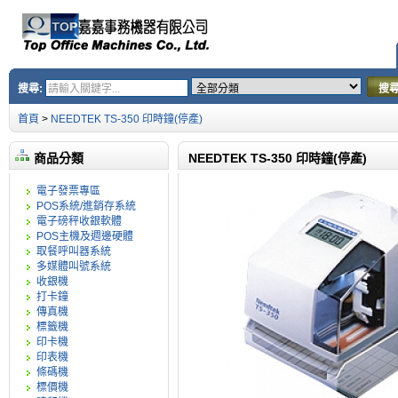
搜尋:
搜
首頁
>
NEEDTEK TS-350 印時鐘(停產)
商品分類
NEEDTEK TS-350 印時鐘(停產)
電子發票專區
POS系統/進銷存系統
電子磅秤收銀軟體
POS主機及週邊硬體
取餐呼叫器系統
多媒體叫號系統
收銀機
打卡鐘
傳真機
標籤機
印卡機
印表機
條碼機
標價機