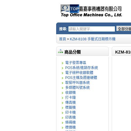
搜尋:
首頁
>
KZM-8108 手壓式日期標示機
商品分類
KZM-
電子發票專區
POS系統/進銷存系統
電子磅秤收銀軟體
POS主機及週邊硬體
取餐呼叫器系統
多媒體叫號系統
收銀機
打卡鐘
傳真機
標籤機
印卡機
印表機
條碼機
標價機