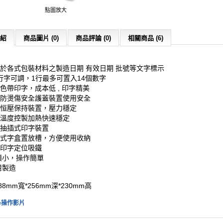
點圖放大
紹
商品圖片 (0)
商品評論 (0)
相關商品 (6)
適用於各式包裝材料之製造日期 有效日期 批號等文字標示
1-2行字可調，1行最多可置入14個數字
採用色帶印字，成本低 , 印字精美
設有防燙傷安全護蓋裝置使用安全
省力恒壓保持裝置，壓力穩定
閉路溫度控製加熱快速穩定
雙向抽插式印字裝置
隱藏式字盒置放槽，方便使用收納
附有印字定位吸鐵
體積小，操作簡單
灣製造
88mm寬*256mm深*230mm高
be操作影片