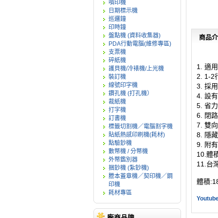
噴印機
日期標示機
巡邏鐘
印時鐘
盤點機 (資料收集器)
商品介
PDA行動電腦(維修專區)
支票機
碎紙機
1. 
護貝機/冷裱機/上光機
2. 
裝訂機
線號印字機
3. 
鑽孔機 (打孔機）
4. 
裁紙機
5. 
打字機
6. 
訂書機
7. 
標籤切割機／電腦割字機
8. 
貼紙熱感印刷機(耗材)
點驗鈔機
9. 
數幣機 / 分幣機
10.
外幣鑑別器
11.台
捆鈔機 (紮鈔機)
謄本蓋章機／契印機／鋼
體積:1
印機
耗材專區
Youtu
廠商品牌