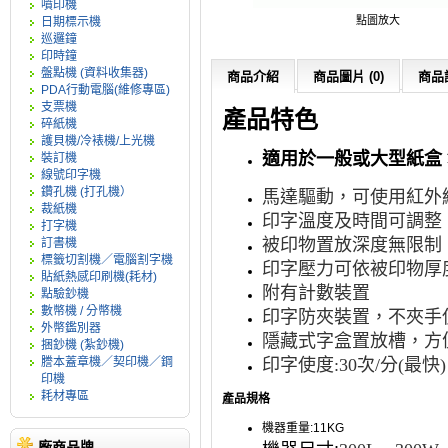
噴印機
點圖放大
日期標示機
巡邏鐘
印時鐘
盤點機 (資料收集器)
商品介紹
商品圖片 (0)
商品評
PDA行動電腦(維修專區)
支票機
產品特色
碎紙機
護貝機/冷裱機/上光機
適用於一般或大型紙盒 
裝訂機
線號印字機
鑽孔機 (打孔機）
馬達驅動，可使用紅外
裁紙機
印字溫度及時間可調整
打字機
被印物置放深度無限制
訂書機
標籤切割機／電腦割字機
印字壓力可依被印物厚
貼紙熱感印刷機(耗材)
附有計數裝置
點驗鈔機
數幣機 / 分幣機
印字防夾裝置，不夾手
外幣鑑別器
隱藏式字盒置放槽，方
捆鈔機 (紮鈔機)
謄本蓋章機／契印機／鋼
印字使度:30次/分(最快
印機
耗材專區
產品規格
機器重量:11KG
廠商品牌