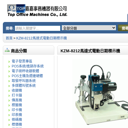
搜尋:
搜
首頁
>
KZM-8212馬達式電動日期標示機
商品分類
KZM-8212馬達式電動日期標示機
電子發票專區
POS系統/進銷存系統
電子磅秤收銀軟體
POS主機及週邊硬體
取餐呼叫器系統
多媒體叫號系統
收銀機
打卡鐘
傳真機
標籤機
印卡機
印表機
條碼機
標價機