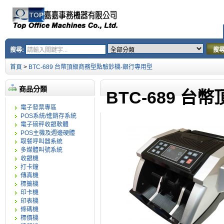
搜尋:
搜
首頁
>
BTC-689 台幣頂級商務型點驗鈔機-銀行專用型
商品分類
BTC-689 
電子發票專區
POS系統/進銷存系統
電子磅秤收銀軟體
POS主機及週邊硬體
取餐呼叫器系統
多媒體叫號系統
收銀機
打卡鐘
傳真機
標籤機
印卡機
印表機
條碼機
標價機