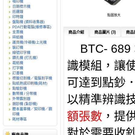
噴印機
日期標示機
巡邏鐘
點圖放大
印時鐘
盤點機 (資料收集器)
PDA行動電腦(維修專區)
商品介紹
商品圖片 (3)
商品評
支票機
碎紙機
護貝機/冷裱機/上光機
BTC- 6
裝訂機
線號印字機
鑽孔機 (打孔機）
識模組，讓
裁紙機
打字機
訂書機
可逹到點鈔
標籤切割機／電腦割字機
貼紙熱感印刷機(耗材)
點驗鈔機
數幣機 / 分幣機
以精準辨識
外幣鑑別器
捆鈔機 (紮鈔機)
謄本蓋章機／契印機／鋼
額張數
，提
印機
耗材專區
對於需要收
廠商品牌