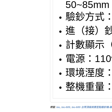
50~85mm
驗鈔方式
進（接）鈔
計數顯示
電源：110
環境溼度：
整機重量：
標籤:
btc
,
btc-689
,
btc-689 台幣頂級商務型點驗鈔機-