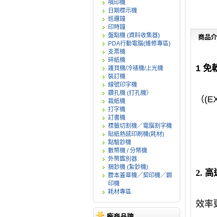
噴印機
日期標示機
巡邏鐘
印時鐘
盤點機 (資料收集器)
商品介
PDA行動電腦(維修專區)
支票機
碎紙機
1
免
護貝機/冷裱機/上光機
裝訂機
線號印字機
操作
鑽孔機 (打孔機）
（
(E
裁紙機
打字機
考
訂書機
標籤切割機／電腦割字機
貼紙熱感印刷機(耗材)
點驗鈔機
數幣機 / 分幣機
外幣鑑別器
捆鈔機 (紮鈔機)
2.
高
謄本蓋章機／契印機／鋼
印機
耗材專區
效率
廠商品牌