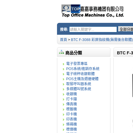
搜尋:
首頁
>
BTC F-3088 彩屏指紋機(無需後台軟體)
商品分類
BTC F
電子發票專區
POS系統/進銷存系統
電子磅秤收銀軟體
POS主機及週邊硬體
取餐呼叫器系統
多媒體叫號系統
收銀機
打卡鐘
傳真機
標籤機
印卡機
印表機
條碼機
標價機