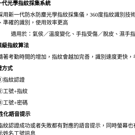
一代光學指紋採集系統
新一代防水防麈光學指紋採集儀，
360
度指紋識別技
、準確的識別，使用效率更高
於：氣侯／溫度變化、手指受傷／脫皮、濕手
業級指紋算法
考勤時間的增加，指紋會越加完善，識別速度更快，
證方式
①
指紋認證
②
工號
+
指紋
③
工號
+
密碼
性化語音提示
認證成功或者失敗都有對應的語音提示，同時螢幕也
示姓名工號訊息