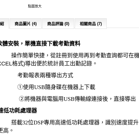
點圖放大
紹
商品圖片 (4)
商品評論 (0)
相關商品 (7)
軟體安裝，單機直接下載考勤資料
簡單快捷，從註冊到使用再到考勤查詢都可在機器
XCEL
格式
)
導出便於統計員工出勤記錄。
勤報表兩種導出方式
①
使用
USB
隨身碟在機器上下載
②
將機器與電腦用
USB
傳輸線連接後，直接導出
速低功耗處理器
搭載
32
位
DSP
專用高速低功耗處理器，識別速度提升
更高。