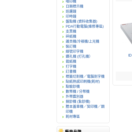
噴印機
日期標示機
巡邏鐘
印時鐘
盤點機 (資料收集器)
PDA行動電腦(維修專區)
支票機
碎紙機
護貝機/冷裱機/上光機
裝訂機
線號印字機
I
鑽孔機 (打孔機）
裁紙機
打字機
訂書機
標籤切割機／電腦割字機
貼紙熱感印刷機(耗材)
點驗鈔機
數幣機 / 分幣機
外幣鑑別器
捆鈔機 (紮鈔機)
謄本蓋章機／契印機／鋼
印機
耗材專區
廠商品牌