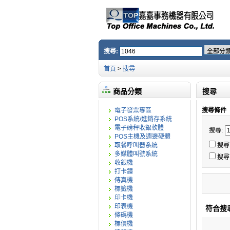
搜尋:
首頁
>
搜尋
商品分類
搜尋
電子發票專區
搜尋條件
POS系統/進銷存系統
電子磅秤收銀軟體
搜尋:
POS主機及週邊硬體
取餐呼叫器系統
搜尋
多媒體叫號系統
搜尋
收銀機
打卡鐘
傳真機
標籤機
印卡機
印表機
符合搜
條碼機
標價機