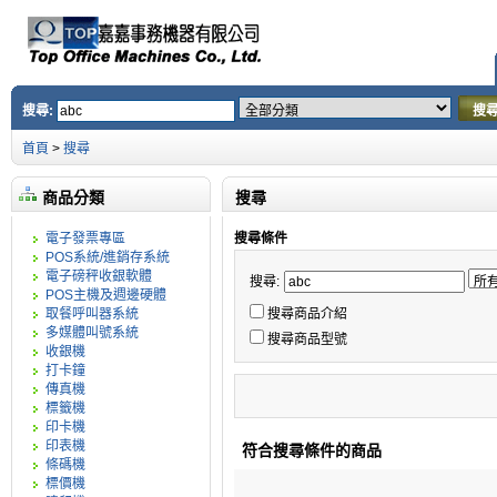
搜尋:
搜
首頁
>
搜尋
商品分類
搜尋
電子發票專區
搜尋條件
POS系統/進銷存系統
電子磅秤收銀軟體
搜尋:
POS主機及週邊硬體
取餐呼叫器系統
搜尋商品介紹
多媒體叫號系統
搜尋商品型號
收銀機
打卡鐘
傳真機
標籤機
印卡機
印表機
符合搜尋條件的商品
條碼機
標價機