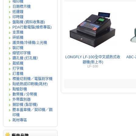
噴印機
日期標示機
巡邏鐘
印時鐘
盤點機 (資料收集器)
PDA行動電腦(維修專區)
支票機
碎紙機
護貝機/冷裱機/上光機
裝訂機
線號印字機
LONGFLY LF-100全中文感熱式收
ABC
鑽孔機 (打孔機）
銀機(新上市)
裁紙機
LF-100
打字機
訂書機
標籤切割機／電腦割字機
貼紙熱感印刷機(耗材)
點驗鈔機
數幣機 / 分幣機
外幣鑑別器
捆鈔機 (紮鈔機)
謄本蓋章機／契印機／鋼
印機
耗材專區
廠商品牌