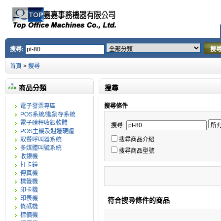
搜尋:
搜
首頁
>
搜尋
商品分類
搜尋
電子發票專區
搜尋條件
POS系統/進銷存系統
電子磅秤收銀軟體
搜尋:
POS主機及週邊硬體
取餐呼叫器系統
搜尋商品介紹
多媒體叫號系統
搜尋商品型號
收銀機
打卡鐘
傳真機
標籤機
印卡機
印表機
符合搜尋條件的商品
條碼機
標價機