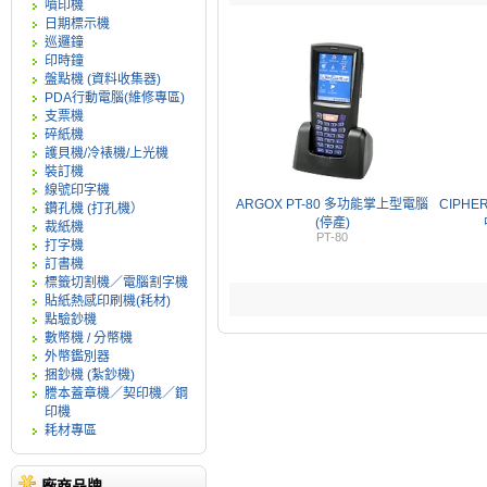
噴印機
日期標示機
巡邏鐘
印時鐘
盤點機 (資料收集器)
PDA行動電腦(維修專區)
支票機
碎紙機
護貝機/冷裱機/上光機
裝訂機
線號印字機
ARGOX PT-80 多功能掌上型電腦
CIPHE
鑽孔機 (打孔機）
(停產)
裁紙機
PT-80
打字機
訂書機
標籤切割機／電腦割字機
貼紙熱感印刷機(耗材)
點驗鈔機
數幣機 / 分幣機
外幣鑑別器
捆鈔機 (紮鈔機)
謄本蓋章機／契印機／鋼
印機
耗材專區
廠商品牌