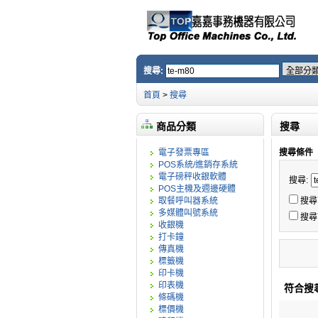
搜尋:
首頁
>
搜尋
商品分類
搜尋
電子發票專區
搜尋條件
POS系統/進銷存系統
電子磅秤收銀軟體
搜尋:
POS主機及週邊硬體
取餐呼叫器系統
搜尋
多媒體叫號系統
搜尋
收銀機
打卡鐘
傳真機
標籤機
印卡機
印表機
符合搜
條碼機
標價機