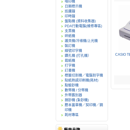
噴印機
日期標示機
巡邏鐘
印時鐘
盤點機 (資料收集器)
PDA行動電腦(維修專區)
支票機
碎紙機
護貝機/冷裱機/上光機
裝訂機
線號印字機
CASIO
鑽孔機 (打孔機）
裁紙機
打字機
訂書機
標籤切割機／電腦割字機
貼紙熱感印刷機(耗材)
點驗鈔機
數幣機 / 分幣機
外幣鑑別器
捆鈔機 (紮鈔機)
謄本蓋章機／契印機／鋼
印機
耗材專區
廠商品牌